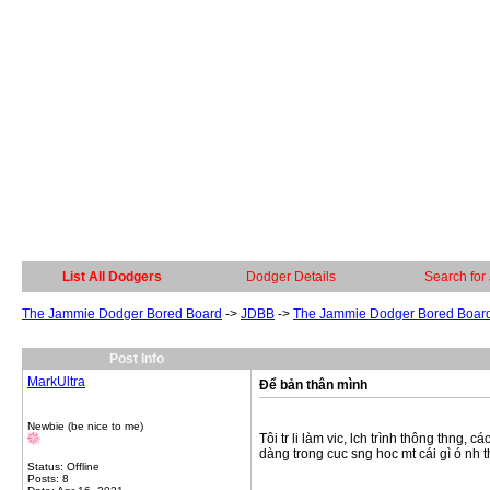
List All Dodgers
Dodger Details
Search for
The Jammie Dodger Bored Board
->
JDBB
->
The Jammie Dodger Bored Boar
Post Info
MarkUltra
Để bản thân mình
Newbie (be nice to me)
Tôi tr li làm vic, lch trình thông thng,
dàng trong cuc sng hoc mt cái gì ó nh 
Status: Offline
Posts: 8