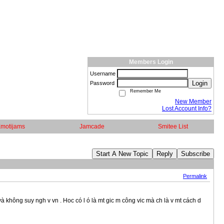
Members Login
Username
Login
Password
Remember Me
New Member
Lost Account Info?
motijams
Jamcade
Smitee List
Start A New Topic
Reply
Subscribe
Permalink
 và không suy ngh v vn . Hoc có l ó là mt gic m công vic mà ch là v mt cách d