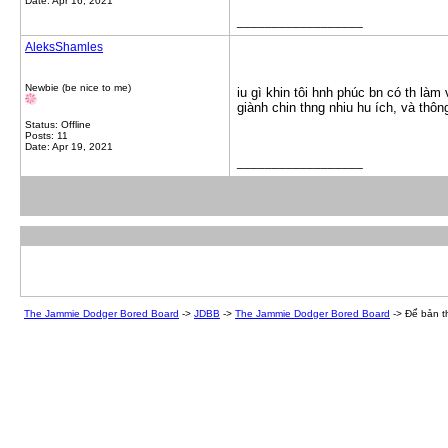
Date: Apr 16, 2021
__________________
AleksShamles
Newbie (be nice to me)
iu gì khin tôi hnh phúc bn có th làm 
giành chin thng nhiu hu ích, và thông
Status: Offline
Posts: 11
Date: Apr 19, 2021
__________________
The Jammie Dodger Bored Board
->
JDBB
->
The Jammie Dodger Bored Board
->
Để bản t