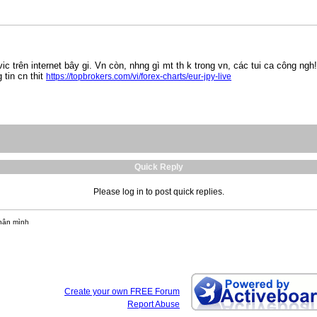
vic trên internet bây gi. Vn còn, nhng gì mt th k trong vn, các tui ca công ngh
 tin cn thit
https://topbrokers.com/vi/forex-charts/eur-jpy-live
Quick Reply
Please log in to post quick replies.
hân mình
Create your own FREE Forum
Report Abuse