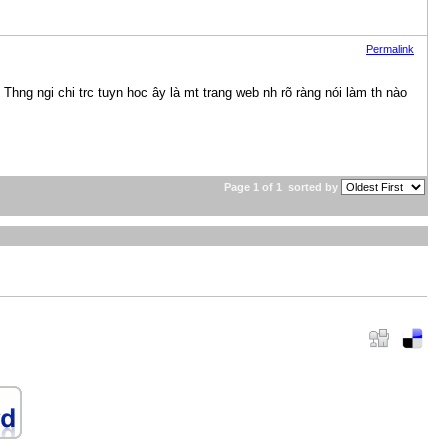
Permalink
! Thng ngi chi trc tuyn hoc ây là mt trang web nh rõ ràng nói làm th nào
Page 1 of 1
sorted by