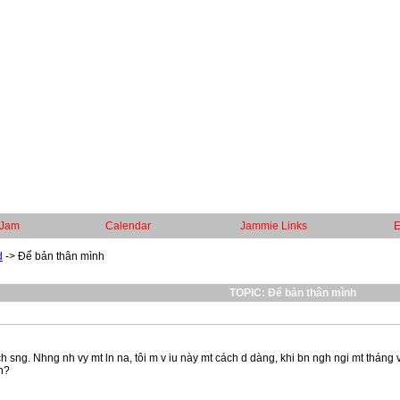
 Jam
Calendar
Jammie Links
E
d
->
Để bản thân mình
TOPIC: Để bản thân mình
 cách sng. Nhng nh vy mt ln na, tôi m v iu này mt cách d dàng, khi bn ngh ngi mt tháng
th?